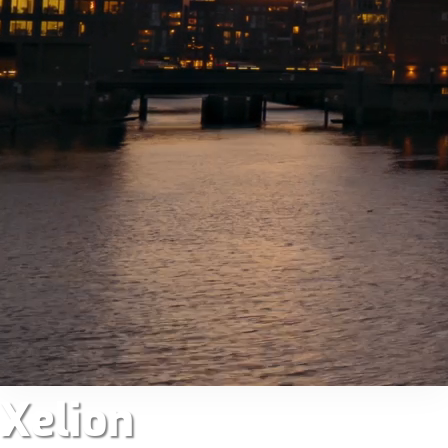
klantcontact is er Xelion: een flexibel en
betrouwbaar platform voor effectieve
communicatie. Met Xelion pak jij de controle
over de communicatie in en met je bedrijf. Jij
kiest zelf de kanalen waarop je bereikbaar
wilt zijn en van welke van de vele
functionaliteiten je gebruikmaakt. Xelion is
eenvoudig in gebruik, altijd beschikbaar en
klaar voor de toekomst. Dat geeft rust!
Met Xelion is jouw organisatie altijd
bereikbaar.
Xelion