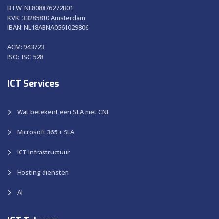
BTW: NL808876272B01
KVK: 33285810 Amsterdam
IBAN: NL18ABNA0561029806
ACM: 943723
ISO: ISC 528
ICT Services
Wat betekent een SLA met CNE
Microsoft 365 + SLA
ICT Infrastructuur
Hosting diensten
AI