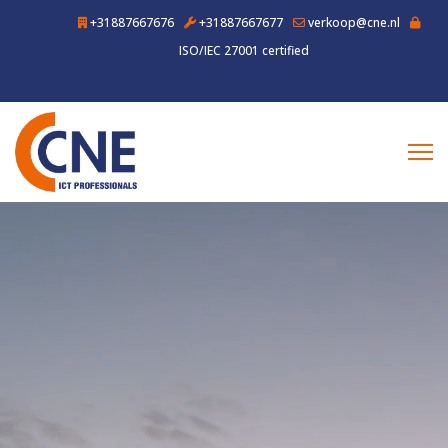
+31887667676
+31887667677
verkoop@cne.nl
ISO/IEC 27001 certified