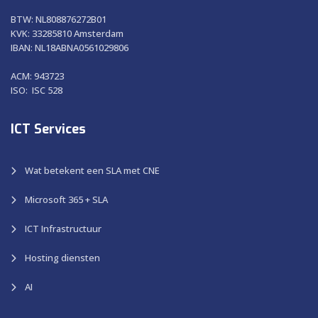
BTW: NL808876272B01
KVK: 33285810 Amsterdam
IBAN: NL18ABNA0561029806
ACM: 943723
ISO: ISC 528
ICT Services
Wat betekent een SLA met CNE
Microsoft 365 + SLA
ICT Infrastructuur
Hosting diensten
AI